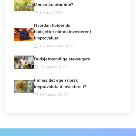
lånekalkulator dnb?
10. mai 2023
Hvordan holder du
budsjettet når du investerer i
kryptovaluta
16. november 2022
Budsjettvennlige støvsugere
20. januar 2022
Finnes det egen norsk
kryptovaluta å investere i?
19. januar 2022