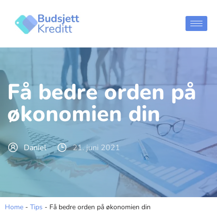
Hopp
til
innholdet
Få bedre orden på
økonomien din
Daniel
21. juni 2021
Home
-
Tips
-
Få bedre orden på økonomien din