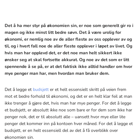
Det å ha mer styr på økonomien sin, er noe som generelt gir ro i
magen og ikke minst litt bedre søvn. Det å være urolig for
økonomi, er nemlig noe av de aller fleste av oss opplever av og
til, og i hvert fall noe de aller fleste opplever i løpet av livet. Og
hvis man har opplevd det, er det noe man helt sikkert ikke
ønsker seg at skal fortsette akkurat. Og noe av det som er litt
spennende å se på, er at det faktisk ikke alltid handler om hvor
mye penger man har, men hvordan man bruker dem.
Det å legge et
budsjett
er et helt essensielt skritt på veien frem
mot et bedre forhold til økonomi, og det er en helt klar feil at man
ikke trenger å gjøre det, hvis man har mye penger. For det å legge
et budsjett, er absolutt ikke noe som bare er for dem som ikke har
penger nok, det er til absolutt alle – uansett hvor mye eller lite
penger det kommer inn på kontoen hver måned. For det å legge et
budsjett, er en helt essensiell del av det å få overblikk over
økonomien sin.