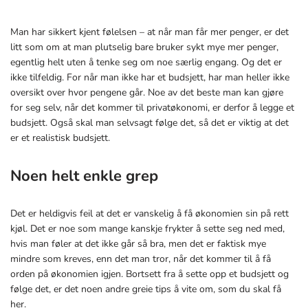
Man har sikkert kjent følelsen – at når man får mer penger, er det
litt som om at man plutselig bare bruker sykt mye mer penger,
egentlig helt uten å tenke seg om noe særlig engang. Og det er
ikke tilfeldig. For når man ikke har et budsjett, har man heller ikke
oversikt over hvor pengene går. Noe av det beste man kan gjøre
for seg selv, når det kommer til privatøkonomi, er derfor å legge et
budsjett. Også skal man selvsagt følge det, så det er viktig at det
er et realistisk budsjett.
Noen helt enkle grep
Det er heldigvis feil at det er vanskelig å få økonomien sin på rett
kjøl. Det er noe som mange kanskje frykter å sette seg ned med,
hvis man føler at det ikke går så bra, men det er faktisk mye
mindre som kreves, enn det man tror, når det kommer til å få
orden på økonomien igjen. Bortsett fra å sette opp et budsjett og
følge det, er det noen andre greie tips å vite om, som du skal få
her.