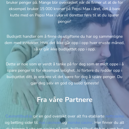
bruker penger på. Mange blir overrasket når de finner ut at de for
eksempel bruker 15 000 kroner på Pepsi Max i året, det å bare
kutte med en Pepsi Max i uka vil deretter føre til at du sparer
penger!
Budsjett handler om å finne de utgiftene du har og sammenligne
dem med inntekter. Hvis det ikke går opp i opp hver eneste måned,
så er går ikke budsjettet opp i opp.
Dette er noe som er verdt å tenke på for deg som er midt oppe i å
spare penger til for eksempel leilighet. Jo fortere du rydder opp i
budsjettet ditt, jo enklere vil det være for deg å spare penger. Du
gjør deg selv en god og solid tjeneste!
Fra våre Partnere
Casinotilbud.io
gir en god oversikt over alt fra etablerte
nettcasino
og betting sider til
nye casinoer
og
norske casino
. Her finner du alt
du trenger å vite om casino på nett, hvilke tilbud de har, samt hva