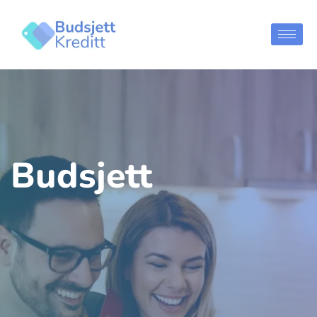
Hopp
til
innholdet
Budsjett